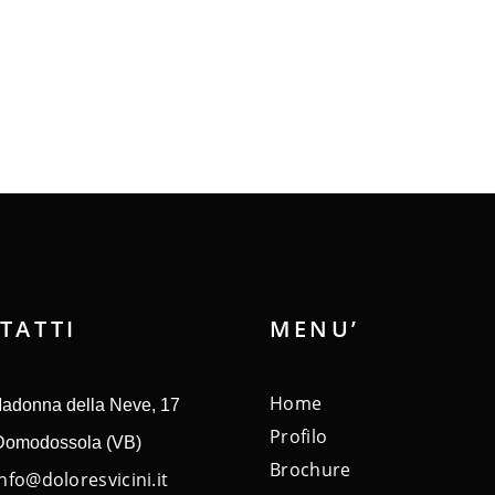
TATTI
MENU’
Home
adonna della Neve, 17
Profilo
Domodossola (VB)
Brochure
info@doloresvicini.it