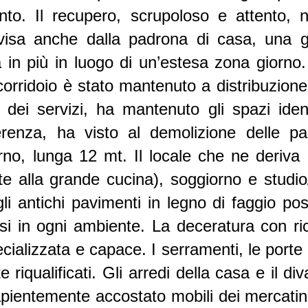
vento. Il recupero, scrupoloso e attento,
ndivisa anche dalla padrona di casa, una
in più in luogo di un’estesa zona giorno.
corridoio è stato mantenuto a distribuzione 
dei servizi, ha mantenuto gli spazi identic
erenza, ha visto al demolizione delle par
rno, lunga 12 mt. Il locale che ne deriva 
nte alla grande cucina), soggiorno e studio
gli antichi pavimenti in legno di faggio p
rsi in ogni ambiente. La deceratura con r
cializzata e capace. I serramenti, le porte in
riqualificati. Gli arredi della casa e il di
apientemente accostato mobili dei mercatini